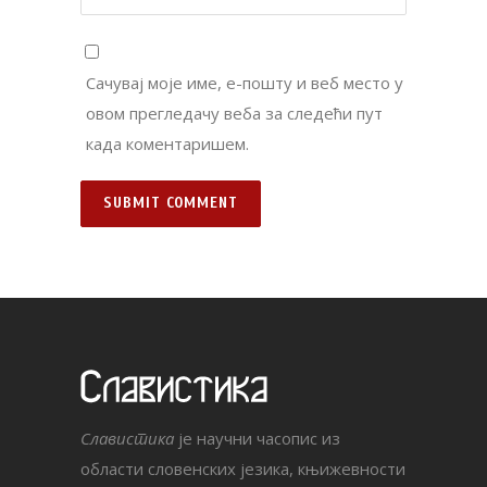
Сачувај моје име, е-пошту и веб место у
овом прегледачу веба за следећи пут
када коментаришем.
Славистика
је научни часопис из
области словенских језика, књижевности